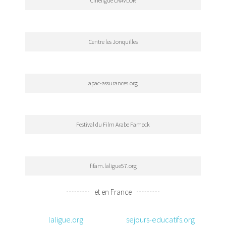
Cinéligue CRAVLOR
Centre les Jonquilles
apac-assurances.org
Festival du Film Arabe Fameck
fifam.laligue57.org
et en France
laligue.org
sejours-educatifs.org