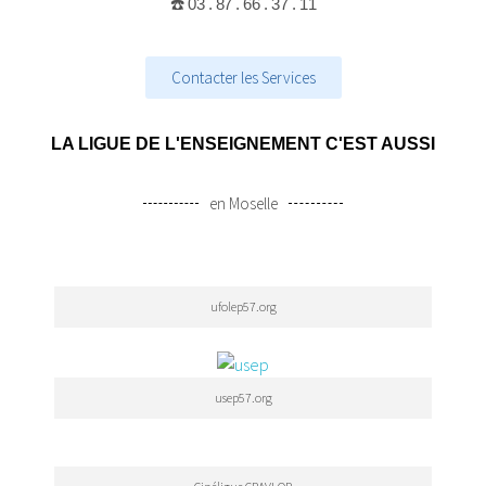
☎️ 03 . 87 . 66 . 37 . 11
Contacter les Services
LA LIGUE DE L'ENSEIGNEMENT C'EST AUSSI
en Moselle
ufolep57.org
usep57.org