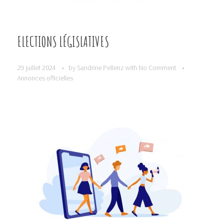
ELECTIONS LÉGISLATIVES
29 juillet 2024
by
Sandrine Pellenz
with
No Comment
Annonces officielles